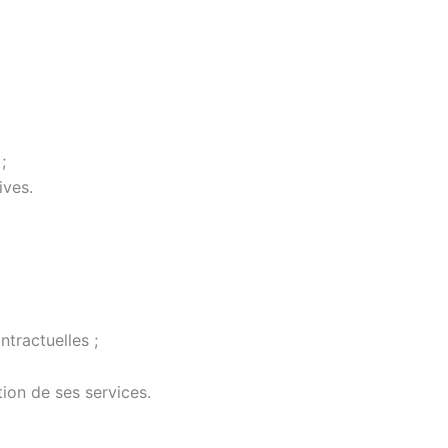
;
ives.
tractuelles ;
tion de ses services.